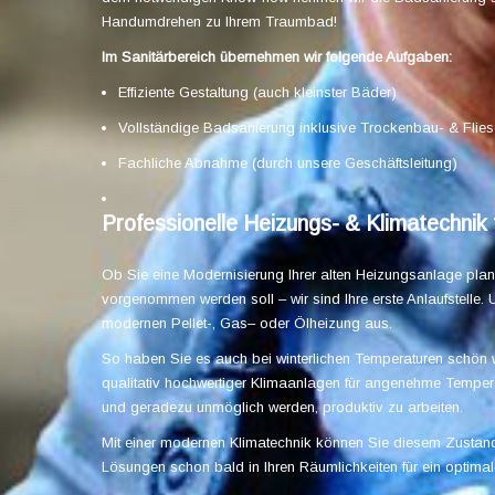
Handumdrehen zu Ihrem Traumbad!
Im Sanitärbereich übernehmen wir folgende Aufgaben:
Effiziente Gestaltung (auch kleinster Bäder)
Vollständige Badsanierung inklusive Trockenbau- & Flies
Fachliche Abnahme (durch unsere Geschäftsleitung)
Professionelle Heizungs- & Klimatechnik 
Ob Sie eine Modernisierung Ihrer alten Heizungsanlage plan
vorgenommen werden soll – wir sind Ihre erste Anlaufstelle. U
modernen Pellet-, Gas– oder Ölheizung aus.
So haben Sie es auch bei winterlichen Temperaturen schön w
qualitativ hochwertiger Klimaanlagen für angenehme Tempe
und geradezu unmöglich werden, produktiv zu arbeiten.
Mit einer modernen Klimatechnik können Sie diesem Zustand
Lösungen schon bald in Ihren Räumlichkeiten für ein optima