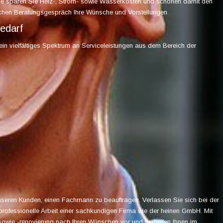
se sparen Sie Heiz-, Strom- sowie Wasserkosten und schonen damit den
ichen Beratungsgespräch Ihre Wünsche und Vorstellungen.
Bedarf
ein vielfältiges Spektrum an Serviceleistungen aus dem Bereich der
unseren Kunden, einen Fachmann zu beauftragen. Verlassen Sie sich bei der
 professionelle Arbeit einer sachkundigen Firma wie der heinen GmbH. Mit
wie -renovierung nach Ihren Wünschen vor und verhelfen Ihnen im