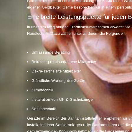
Sommer die entsprechende Abkühlung bietet. Auf diese Wei
eigenen Geldbeutel. Gerne besprechen wir in einem persönl
Eine breite Leistungspalette für jeden 
In unserem langjährigen Traditionsunternehmen erwartet Sie 
Haustechnik. Dazu zählen unter anderem die Folgenden:
Umfassende Beratung
Betreuung durch erfahrene Mitarbeiter
Dekra-zertifizierte Mitarbeiter
Gründliche Wartung der Geräte
Klimatechnik
Installation von Öl- & Gasheizungen
Sanitärtechnik
Gerade im Bereich der Sanitärinstallationen empfehlen wir 
Installation Ihrer Sanitäranlagen oder Badarmaturen auf die
dem notwendigen Know-how nehmen wir die Badsanierung so