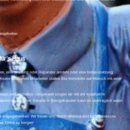
enarbeiten
für’s Haus
en, eine Wartung oder Reparatur ansteht oder eine Instandsetzung
nsere erfahrenen Mitarbeiter statten Ihre Immobilie auf Wunsch mit einer
arm und gemütlich. Umgekehrt sorgen wir mit der Installation
raturen im Sommer. Gerade in Bürogebäuden kann es unerträglich warm
 entgegenwirken. Wir freuen uns, durch effektive und fachmännische
les Klima zu sorgen!