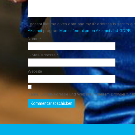
I accept that my given data and my IP address is sent to a 
Akismet
program.
More information on Akismet and GDPR
.
Name
*
E-Mail-Adresse
*
Website
Name, E-Mail-Adresse und Website in diesem Browser für 