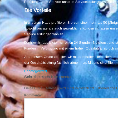
Profitieren auch Sie von unseren Serviceleistungen – vereinb
Die Vorteile
In unserem Haus profitieren Sie von einer mehr als 50-jähr
Sowohl private als auch gewerbliche Kunden schätzen unse
Serviceleistungen wählen.
Darüber hinaus bieten wir einen 24-Stunden-Notdienst und ste
Kunden in Verbindung mit einem hohen Qualitätsanspruch sin
Aus diesem Grund arbeiten wir mit namhaften Herstellern i
der Geschäftsleitung fachlich abnehmen. Mit uns sind Sie imm
Uncategorized
Schreibe einen Kommentar
Deine E-Mail-Adresse wird nicht veröffentlicht.
Erforderliche 
Kommentar