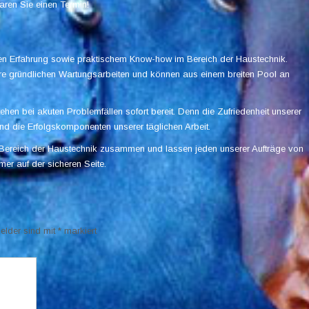
aren Sie einen Termin!
igen Erfahrung sowie praktischem Know-how im Bereich der Haustechnik.
re gründlichen Wartungsarbeiten und können aus einem breiten Pool an
hen bei akuten Problemfällen sofort bereit. Denn die Zufriedenheit unserer
d die Erfolgskomponenten unserer täglichen Arbeit.
m Bereich der Haustechnik zusammen und lassen jeden unserer Aufträge von
er auf der sicheren Seite.
Felder sind mit
*
markiert